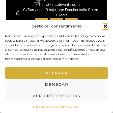
info@arcolevante.com
C/San Juan 10 bajo, con Esquina calle Colon
111, Yecla.
F
I
L
a
n
i
Gestionar consentimiento
c
s
n
Para ofrecer las mejores experiencias, utilizamos tecnologías como las
e
t
k
cookies para almacenar y/o acceder a la información del dispositivo. El
Contactar ahora
b
a
e
consentimiento de estas tecnologías nos permitirá procesar datos como
el comportamiento de navegación o las identificaciones únicas en este
o
g
d
sitio. No consentir o retirar el consentimiento, puede afectar
o
r
i
negativamente a ciertas características y funciones.
k
a
n
Copyright © 2026
m
All Right Reserved.
ACEPTAR
Designed by Capta Media
DENEGAR
VER PREFERENCIAS
Política de privacidad
Aviso Legal